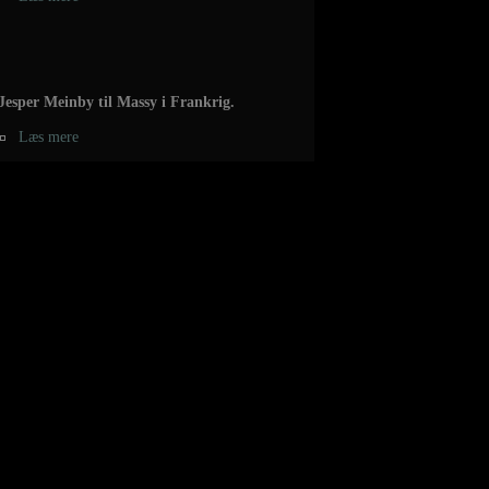
Jesper Meinby til Massy i Frankrig.
Læs mere
Chris Jørgensen forlænger 2 år med
Aalborg.
Læs mere
Marcus Mørk til Cavigal Nice handball.
Læs mere