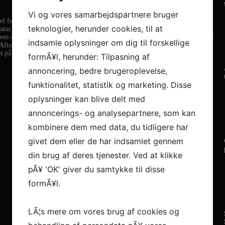
Vi og vores samarbejdspartnere bruger
l før tid, grundet personlige årsager, har IMF og Morten Olsen indgået an
teknologier, herunder cookies, til at
tar. Det har været vigtigt for Morten at komme i gang med at spille
over-Burgdorf i den tyske Bundesliga. Klubben har forstærket sig yderligere
indsamle oplysninger om dig til forskellige
. Aftalen løber en måned og der spilles Generel League, Qatar Cup og Emir
n på titler i Mellemøsten.
formÃ¥l, herunder: Tilpasning af
annoncering, bedre brugeroplevelse,
funktionalitet, statistik og marketing. Disse
oplysninger kan blive delt med
annoncerings- og analysepartnere, som kan
kombinere dem med data, du tidligere har
givet dem eller de har indsamlet gennem
din brug af deres tjenester. Ved at klikke
pÃ¥ 'OK' giver du samtykke til disse
formÃ¥l.
LÃ¦s mere om vores brug af cookies og