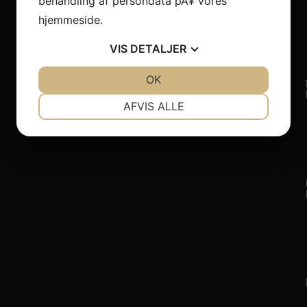
behandling af persondata pÃ¥ vores
hjemmeside.
VIS
DETALJER
JA
NEJ
OK
JA
NEJ
NÃ¸DVENDIGE
PRÃ¦FERENCER
AFVIS ALLE
JA
NEJ
JA
NEJ
MARKETING
STATISTIK