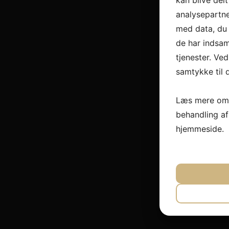
kan blive del
analysepartn
med data, du 
de har indsam
tjenester. Ved
samtykke til 
Læs mere om 
behandling a
hjemmeside.
JA
N
NØDVEND
JA
N
MARKET