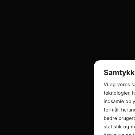
Samtykke
Vi og vores 
teknologier, h
indsamle oply
formål, herun
bedre brugero
statistik og 