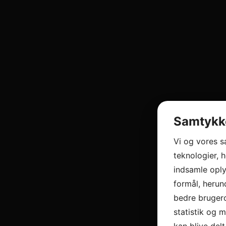
Samtykke
Vi og vores 
teknologier, h
indsamle oply
formål, herun
bedre brugero
statistik og 