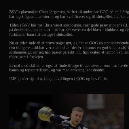
BSV´s playmaker Chris Jørgensen, skifter til ambitiøse GOG på en 2 årig 
har taget ligaen med storm, og har kvalificeret sig til slutspillet, hvilket 
Tiden i BSV har for Chris været spændende, især gode præstationer i CL
på det internationale kort. I år har der været en del blæst i klubben, og
forhindrer ham i at deltage i slutspillet.
Nu er tiden inde til at prøve noget nyt, og her er GOG en stor spænden
den tidligere altid har været en del af, der er kommet en god sund basis,
spillemæssigt, ser jeg han passer perfekt ind, han skaber et tempo i spill
råder over i forvejen.
Et mål med skiftet, er også at finde tilbage til det niveau, som han hav
banen og topscorerlisten, og var med omkring landsholdet.
IMF glæder sig til at følge udviklingen i GOG og hos Chris.