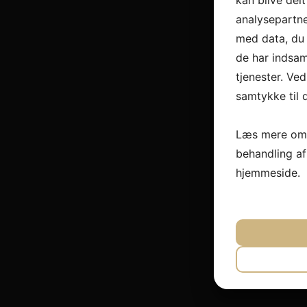
kan blive del
analysepartn
med data, du 
de har indsam
tjenester. Ved
samtykke til 
Læs mere om 
behandling a
hjemmeside.
JA
N
NØDVEND
JA
N
MARKET