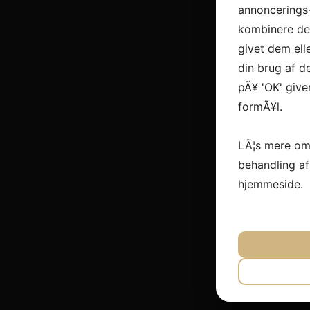
annoncerings
kombinere dem
givet dem ell
din brug af de
pÃ¥ 'OK' give
formÃ¥l.
LÃ¦s mere om
behandling a
hjemmeside.
JA
N
NÃ¸DVEN
JA
N