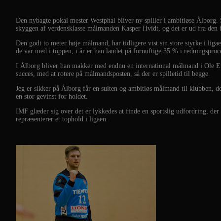
Den nybagte pokal mester Westphal bliver ny spiller i ambitiøse Ålborg. S
skyggen af verdensklasse målmanden Kasper Hvidt, og det er ud fra den be
Den godt to meter høje målmand, har tidligere vist sin store styrke i lig
de var med i toppen, i år er han landet på fornuftige 35 % i redningsproc
I Ålborg bliver han makker med endnu en international målmand i Ole Ere
succes, med at rotere på målmandsposten, så der er spilletid til begge.
Jeg er sikker på Ålborg får en sulten og ambitiøs målmand til klubben, de
en stor gevinst for holdet.
IMF glæder sig over det er lykkedes at finde en sportslig udfordring, de
repræsenterer et tophold i ligaen.