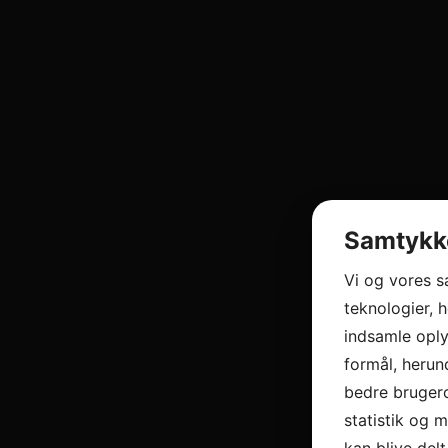
Samtykke
Vi og vores 
teknologier, h
indsamle oply
formål, herun
bedre brugero
statistik og 