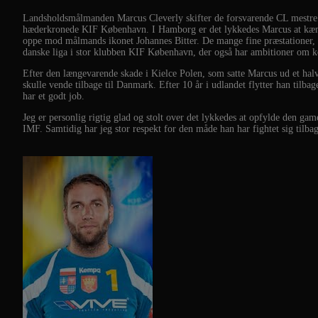
Landsholdsmålmanden Marcus Cleverly skifter de forsvarende CL mestre
hæderkronede KIF København. I Hamborg er det lykkedes Marcus at kæmpe 
oppe mod målmands ikonet Johannes Bitter. De mange fine præstationer, 
danske liga i stor klubben KIF København, der også har ambitioner om ko
Efter den længevarende skade i Kielce Polen, som satte Marcus ud et halvt
skulle vende tilbage til Danmark. Efter 10 år i udlandet flytter han tilba
har et godt job.
Jeg er personlig rigtig glad og stolt over det lykkedes at opfylde den ga
IMF. Samtidig har jeg stor respekt for den måde han har fightet sig tilbage 