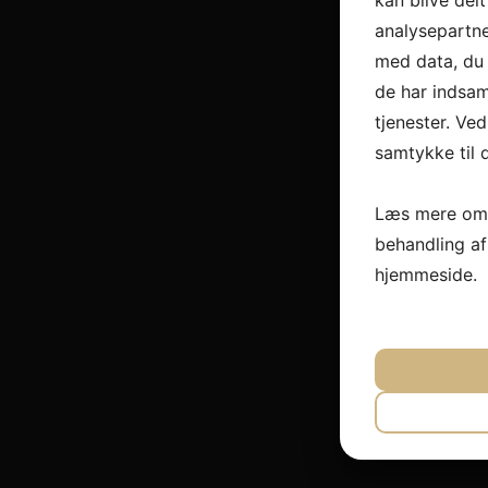
kan blive del
analysepartn
med data, du 
de har indsam
tjenester. Ved
samtykke til 
Læs mere om 
behandling a
hjemmeside.
JA
N
NØDVEND
JA
N
MARKET