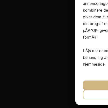
annoncerings
kombinere dem
givet dem ell
din brug af de
pÃ¥ 'OK' give
formÃ¥l.
LÃ¦s mere om
behandling a
hjemmeside.
JA
N
NÃ¸DVEN
JA
N