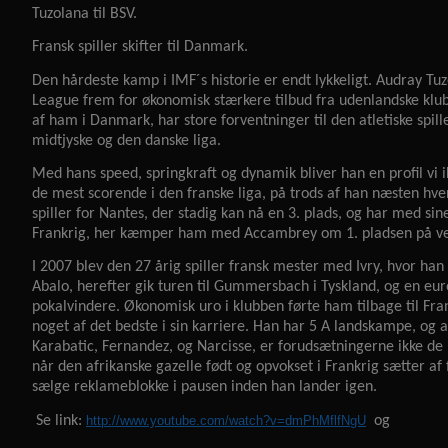
Tuzolana til BSV.
Fransk spiller skifter til Danmark.
Den hårdeste kamp i IMF´s historie er endt lykkeligt. Audray T
League frem for økonomisk stærkere tilbud fra udenlandske klu
af ham i Danmark, har store forventninger til den atletiske spille
midtjyske og den danske liga.
Med hans speed, springkraft og dynamik bliver han en profil vi ik
de mest scorende i den franske liga, på trods af han næsten h
spiller for Nantes, der stadig kan nå en 3. plads, og har med sine
Frankrig, her kæmper ham med Accambrey om 1. pladsen på ve
I 2007 blev den 27 årig spiller fransk mester med Ivry, hvor h
Abalo, herefter gik turen til Gummersbach i Tyskland, og en eur
pokalvindere. Økonomisk uro i klubben førte ham tilbage til Fran
noget af det bedste i sin karriere. Han har 5 A landskampe, og
Karabatic, Fernandez, og Narcisse, er forudsætningerne ikke de b
når den afrikanske gazelle født og opvokset i Frankrig sætter af 
sælge reklameblokke i pausen inden han lander igen.
Se link:
http://www.youtube.com/watch?v=dmPhMflfNgU
og