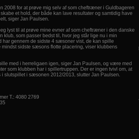
en 2008 for at prøve mig selv af som cheftræner i Guldbageren
t skabe et hold, der både kan lave resultater og samtidig have
uelt, siger Jan Paulsen.
eg lyst til at prøve mine evner af som cheftræner i den danske
n klub, som passer bedst til, hvor jeg står lige nu i min
 har gennem de sidste 4 sæsoner vist, de kan spille
 mindst sidste sæsons flotte placering, viser klubbens
 spille med i herreligaen igen, siger Jan Paulsen, og være med
enter som klubben har i spillertruppen. Der er ingen tvivl om, at
ds i slutspillet i sæsonen 2012/2013, slutter Jan Paulsen.
mmer T.: 4080 2769
035