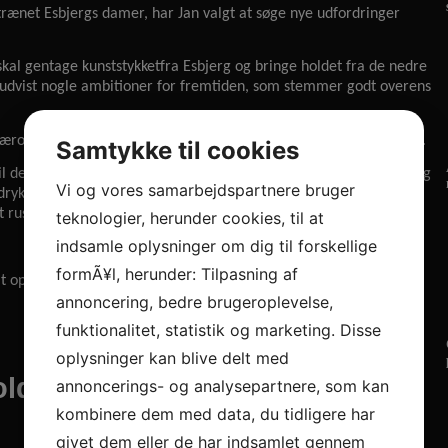
trænet Esbjergs damer, har Jan valgt at søge nye udfordringer
 skal gentage kunststykket
fra
Esbjerg og bringe holdet
fra de nedre
 udvist nogle ambitioner for fremtiden, som stemmer godt overens
rområdet, som for ham til at tro på en lys fremtid i Nordjylland.
Samtykke til cookies
vil derved være med til alle sportslige beslutninger. I første omgang
Vi og vores samarbejdspartnere bruger
drykning og herefter starter en lang sej kamp i udviklingen af
gt rustet til kommende opgaver.
teknologier, herunder cookies, til at
indsamle oplysninger om dig til forskellige
formÃ¥l, herunder: Tilpasning af
t opfylde Jans ønske om et skifte tilbage til herrehåndbolden.
annoncering, bedre brugeroplevelse,
funktionalitet, statistik og marketing. Disse
oplysninger kan blive delt med
ld ansætter cheftræner
annoncerings- og analysepartnere, som kan
kombinere dem med data, du tidligere har
givet dem eller de har indsamlet gennem