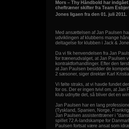
Mors – Thy Håndbold har indgået 
cheftræner skifter fra Team Esbjer
Jones ligaen fra den 01. juli 2011.
Med ansættelsen af Jan Paulsen har 
udviklingen af klubbens mange håndbo
deltagelse for klubben i Jack & Jone
Da vi fik henvendelsen fra Jan Paulse
for trænerudvalget, at Jan Paulsen va
kontraktforhandlinger. Efter den før
at Jan Paulsen besidder de kompetenc
2 sæsoner, siger direktør Karl Kris
Vi følte straks, at vi havde fundet d
for os. Der er ingen tvivl om, at Ja
klub udnytte det, så bliver det en wi
Jan Paulsen har en lang professionel
(Tyskland, Spanien, Norge, Frankrig 
Jan Paulsen assistenttræner i ”dan
spillet 72 A-landskampe for Danmark
Paulsen fortsat være ansat som idr