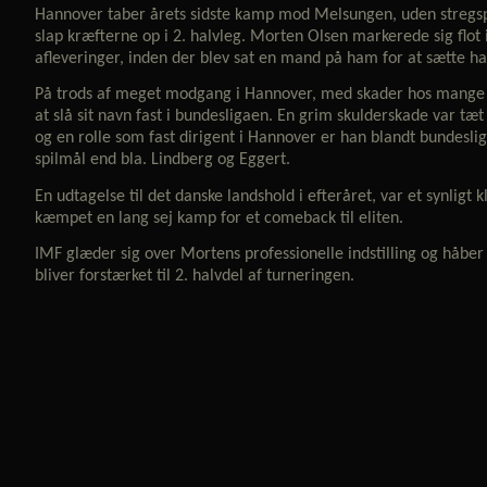
Hannover taber årets sidste kamp mod Melsungen, uden stregsp
slap kræfterne op i 2. halvleg. Morten Olsen markerede sig flot
afleveringer, inden der blev sat en mand på ham for at sætte ham
På trods af meget modgang i Hannover, med skader hos mange a
at slå sit navn fast i bundesligaen. En grim skulderskade var t
og en rolle som fast dirigent i Hannover er han blandt bundesl
spilmål end bla. Lindberg og Eggert.
En udtagelse til det danske landshold i efteråret, var et synligt
kæmpet en lang sej kamp for et comeback til eliten.
IMF glæder sig over Mortens professionelle indstilling og håber H
bliver forstærket til 2. halvdel af turneringen.