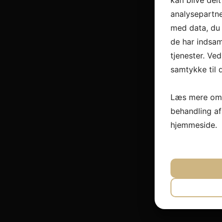
kan blive del
analysepartn
med data, du 
de har indsam
tjenester. Ved
samtykke til 
Læs mere om 
behandling a
hjemmeside.
JA
N
NØDVEND
JA
N
MARKET