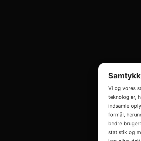
Samtykke
Vi og vores 
teknologier, h
indsamle oply
formål, herun
bedre brugero
statistik og 