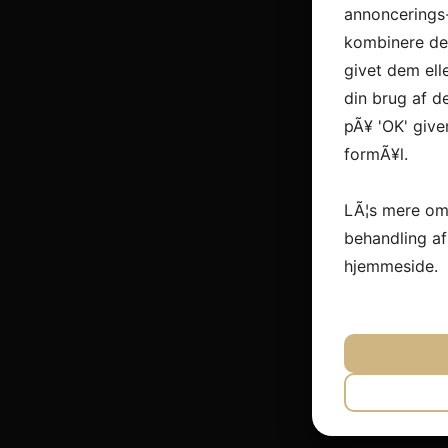
annoncerings
kombinere dem
givet dem ell
din brug af de
pÃ¥ 'OK' give
formÃ¥l.
LÃ¦s mere om
behandling a
hjemmeside.
JA
N
NÃ¸DVEN
JA
N