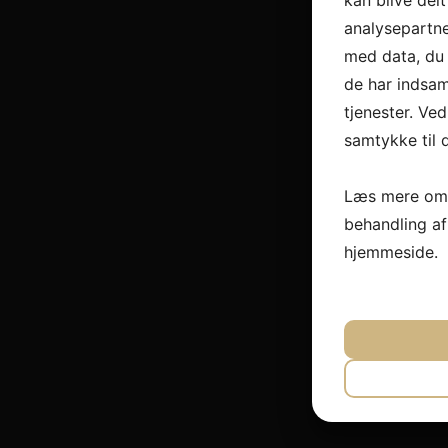
kan blive del
analysepartn
med data, du 
de har indsam
tjenester. Ved
samtykke til 
Læs mere om 
behandling a
hjemmeside.
JA
N
NØDVEND
JA
N
MARKET