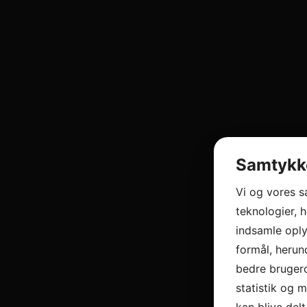
Samtykke
Vi og vores 
teknologier, h
indsamle oply
formål, herun
bedre brugero
statistik og 