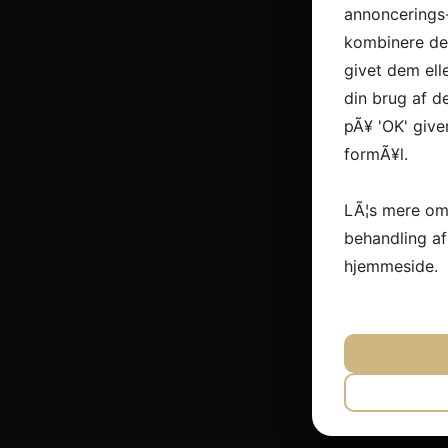
annoncerings
kombinere dem
givet dem ell
din brug af de
pÃ¥ 'OK' give
formÃ¥l.
LÃ¦s mere om
behandling a
hjemmeside.
JA
N
NÃ¸DVEN
JA
N