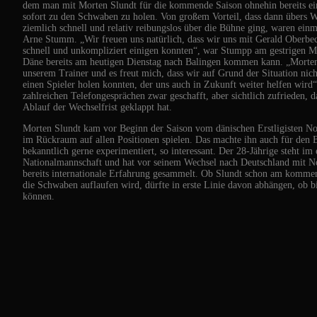
dem man mit Morten Slundt für die kommende Saison ohnehin bereits ei
sofort zu den Schwaben zu holen. Von großem Vorteil, dass dann übers 
ziemlich schnell und relativ reibungslos über die Bühne ging, waren ein
Arne Stumm. „Wir freuen uns natürlich, dass wir uns mit Gerald Oberb
schnell und unkompliziert einigen konnten“, war Stumpp am gestrigen Mo
Däne bereits am heutigen Dienstag nach Balingen kommen kann. „Morten 
unserem Trainer und es freut mich, dass wir auf Grund der Situation nich
einen Spieler holen konnten, der uns auch in Zukunft weiter helfen wird
zahlreichen Telefongesprächen zwar geschafft, aber sichtlich zufrieden,
Ablauf der Wechselfrist geklappt hat.
Morten Slundt kam vor Beginn der Saison vom dänischen Erstligisten N
im Rückraum auf allen Positionen spielen. Das machte ihn auch für den B
bekanntlich gerne experimentiert, so interessant. Der 28-Jährige steht im
Nationalmannschaft und hat vor seinem Wechsel nach Deutschland mit N
bereits internationale Erfahrung gesammelt. Ob Slundt schon am komme
die Schwaben auflaufen wird, dürfte in erste Linie davon abhängen, ob bi
können.