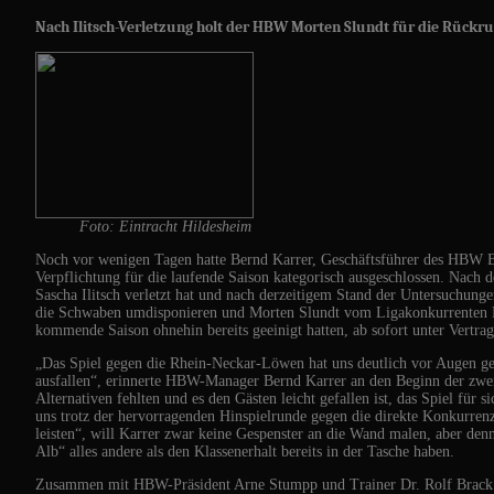
Nach Ilitsch-Verletzung holt der HBW Morten Slundt für die Rückr
Foto: Eintracht Hildesheim
Noch vor wenigen Tagen hatte Bernd Karrer, Geschäftsführer des HBW Bal
Verpflichtung für die laufende Saison kategorisch ausgeschlossen. Nach 
Sascha Ilitsch verletzt hat und nach derzeitigem Stand der Untersuchung
die Schwaben umdisponieren und Morten Slundt vom Ligakonkurrenten Ei
kommende Saison ohnehin bereits geeinigt hatten, ab sofort unter Vertr
„Das Spiel gegen die Rhein-Neckar-Löwen hat uns deutlich vor Augen geh
ausfallen“, erinnerte HBW-Manager Bernd Karrer an den Beginn der zweit
Alternativen fehlten und es den Gästen leicht gefallen ist, das Spiel für
uns trotz der hervorragenden Hinspielrunde gegen die direkte Konkurren
leisten“, will Karrer zwar keine Gespenster an die Wand malen, aber denn
Alb“ alles andere als den Klassenerhalt bereits in der Tasche haben.
Zusammen mit HBW-Präsident Arne Stumpp und Trainer Dr. Rolf Brack w