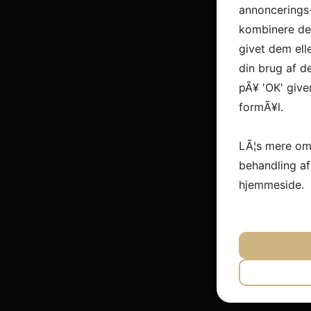
annoncerings
kombinere dem
givet dem ell
din brug af de
pÃ¥ 'OK' give
formÃ¥l.
LÃ¦s mere om
behandling a
hjemmeside.
JA
N
NÃ¸DVEN
JA
N