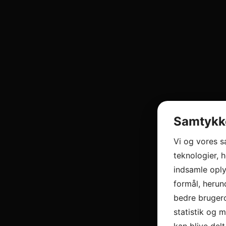
Samtykke
Vi og vores 
teknologier, h
indsamle oply
formål, herun
bedre brugero
statistik og 