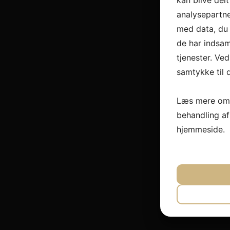
kan blive del
analysepartn
med data, du 
de har indsam
tjenester. Ved
samtykke til 
Læs mere om 
behandling a
hjemmeside.
JA
N
NØDVEND
JA
N
MARKET