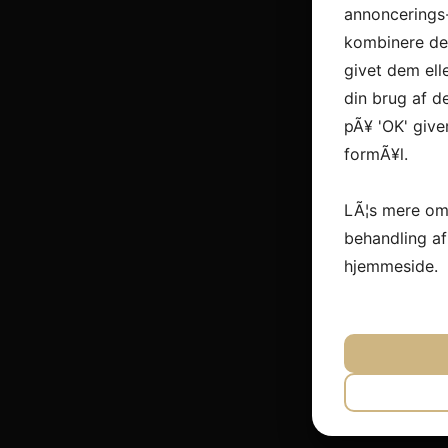
annoncerings
kombinere dem
givet dem ell
din brug af de
pÃ¥ 'OK' give
formÃ¥l.
LÃ¦s mere om
behandling a
hjemmeside.
JA
N
NÃ¸DVEN
JA
N